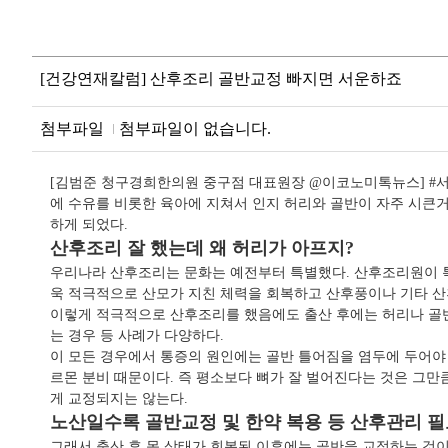
[건강연재칼럼] 산후조리 골반교정 빠지면 서운하죠
첨부파일
첨부파일이 없습니다.
[김범준 청구경희한의원 중구점 대표원장 @이코노미톡뉴스] #서울
에 수유를 비롯한 육아에 지쳐서 인지 허리와 골반이 자주 시큰
하게 되었다.
산후조리 잘 했는데 왜 허리가 아프지?
우리나라 산후조리는 문화는 예전부터 특별했다. 산후조리원이 특
욱 적극적으로 산모가 지친 체력을 회복하고 산후풍이나 기타 산
이렇게 적극적으로 산후조리를 했음에도 출산 후에는 허리나 골반이
는 경우 등 사례가 다양하다.
이 모든 경우에서 통증의 원인에는 골반 틀어짐을 염두에 두어야 
르몬 분비 때문이다. 즉 평소보다 뼈가 잘 벌어진다는 것은 그만
게 교정되지는 않는다.
노산일수록 골반교정 및 한약 복용 등 산후관리 
그래서 출산 후 몸 상태가 회복된 이후에는 골반을 교정하는 것이 