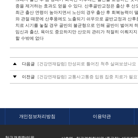
종을 제거하는 효과도 얻을 수 있다. 산후골반교정은 출산 후 산
최근 출산 연령이 높아지면서 노산의 경우 출산 후 회복능력이 
와 관절 때문에 산후풍에도 노출되기 쉬우므로 골반교정과 산후풍
치료 시기를 놓칠 경우 골반의 불균형으로 인해 골반이 벌어져 하
임신과 출산, 육아도 중요하지만 산모의 관리가 적절히 이뤄지지
할 수밖에 없다
다음글
[건강연재칼럼] 만성피로 틀어진 척추 살펴보셨나요
이전글
[건강연재칼럼] 교통사고통증 입원 집중 치료가 필요
개인정보처리방침
이용약관
청구경희한의원