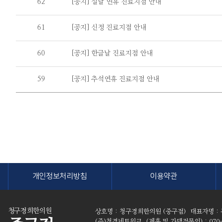
62
[공지] 설날 연휴 진료지점 안내
61
[공지] 신정 진료지점 안내
60
[공지] 한글날 진료지점 안내
59
[공지] 추석연휴 진료지점 안내
개인정보처리방침
이용약관
청구경희한의원
상호명 : 청구경희한의원 (중구점)
대표자명 :
(주)청경네트워크
(제휴 및 가맹점문의) : 070-