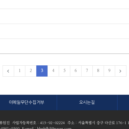
1
2
3
4
5
6
7
8
9
이메일무단수집거부
오시는길
 류원진
사업자등록번호 : 415-92-02224
주소 : 서울특별시 중구 다산로 176-1 
4941-9360
E-mail : bluehillcl@naver.com