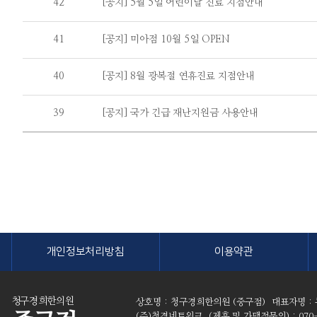
42
[공지] 5월 5일 어린이날 진료 지점안내
41
[공지] 미아점 10월 5일 OPEN
40
[공지] 8월 광복절 연휴진료 지점안내
39
[공지] 국가 긴급 재난지원금 사용안내
개인정보처리방침
이용약관
청구경희한의원
상호명 : 청구경희한의원 (중구점)
대표자명 :
(주)청경네트워크
(제휴 및 가맹점문의) : 070-