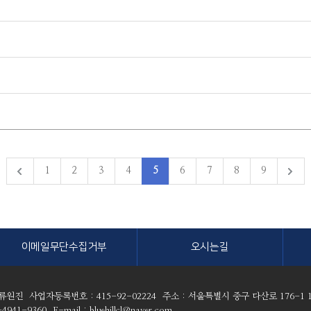
1
2
3
4
5
6
7
8
9
이메일무단수집거부
오시는길
 류원진
사업자등록번호 : 415-92-02224
주소 : 서울특별시 중구 다산로 176-1 
4941-9360
E-mail : bluehillcl@naver.com