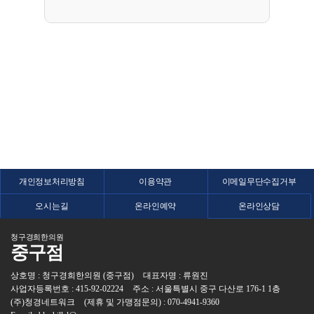
개인정보처리방침
이용약관
이메일무단수집거부
오시는길
온라인예약
온라인상담
청구경희한의원
중구점
상호명 : 청구경희한의원 (중구점)
대표자명 : 류원진
사업자등록번호 : 415-92-02224
주소 : 서울특별시 중구 다산로 176-1 1층
(주)청경네트워크
(제휴 및 가맹점문의) : 070-4941-9360